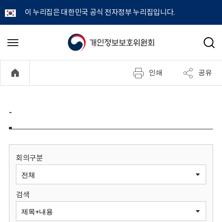
이 누리집은 대한민국 공식 전자정부 누리집입니다.
개
메
검
뉴
색
인
열
인쇄
공유
기
정
보
-
보
호
회의구분
위
검색
원