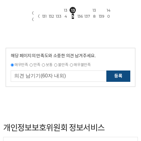
13
13
13
14
〈
〈
131
132
133
4
5
136
137
8
139
0
〈
해당 페이지의 만족도와 소중한 의견 남겨주세요.
매우만족
만족
보통
불만족
매우불만족
등록
개인정보보호위원회 정보서비스