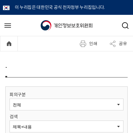
이 누리집은 대한민국 공식 전자정부 누리집입니다.
개
메
검
뉴
색
인
열
인쇄
공유
기
정
보
-
보
호
회의구분
위
검색
원