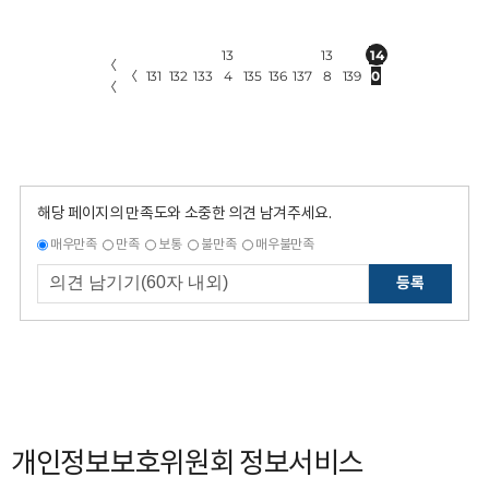
13
13
14
〈
〈
131
132
133
4
135
136
137
8
139
0
〈
해당 페이지의 만족도와 소중한 의견 남겨주세요.
매우만족
만족
보통
불만족
매우불만족
등록
개인정보보호위원회 정보서비스