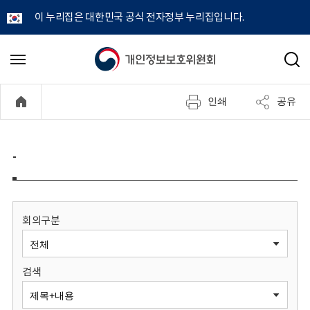
이 누리집은 대한민국 공식 전자정부 누리집입니다.
개
메
검
뉴
색
인
열
인쇄
공유
기
정
보
-
보
호
회의구분
위
검색
원