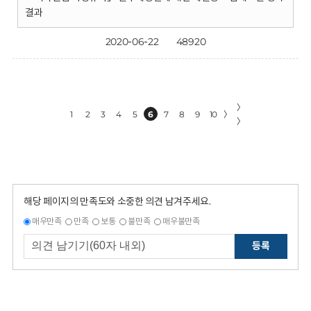
결과
2020-06-22
48920
〉
1
2
3
4
5
6
7
8
9
10
〉
〉
해당 페이지의 만족도와 소중한 의견 남겨주세요.
매우만족
만족
보통
불만족
매우불만족
등록