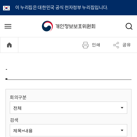
이 누리집은 대한민국 공식 전자정부 누리집입니다.
개
메
검
뉴
색
인
열
인쇄
공유
기
정
보
-
보
호
회의구분
위
검색
원