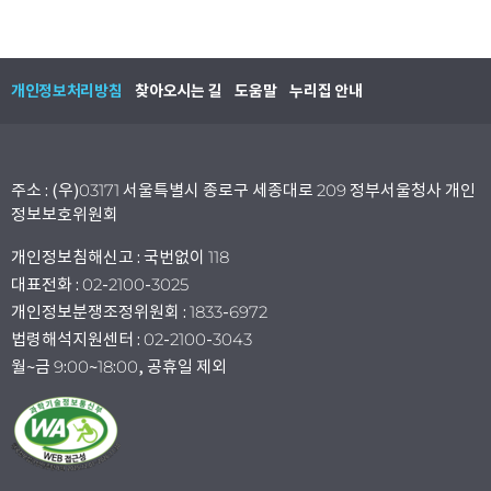
개인정보처리방침
찾아오시는 길
도움말
누리집 안내
주소 : (우)03171 서울특별시 종로구 세종대로 209 정부서울청사 개인
정보보호위원회
개인정보침해신고 : 국번없이 118
대표전화 : 02-2100-3025
개인정보분쟁조정위원회 : 1833-6972
법령해석지원센터 : 02-2100-3043
월~금 9:00~18:00, 공휴일 제외