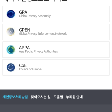
GPA
Global Privacy Assembly
GPEN
Global Privacy Enforcement Network
APPA
Asia Pacific Privacy Authorities
CoE
Council of Europe
개인정보처리방침
찾아오시는 길
도움말
누리집 안내