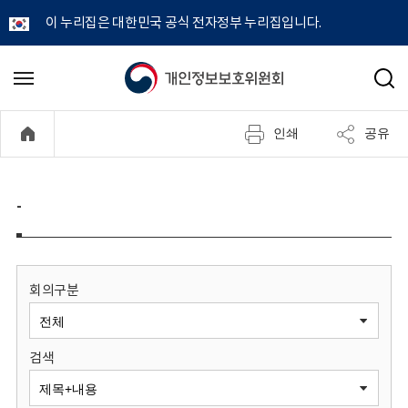
이 누리집은 대한민국 공식 전자정부 누리집입니다.
개
메
검
뉴
색
인
열
인쇄
공유
기
정
보
-
보
호
회의구분
위
검색
원