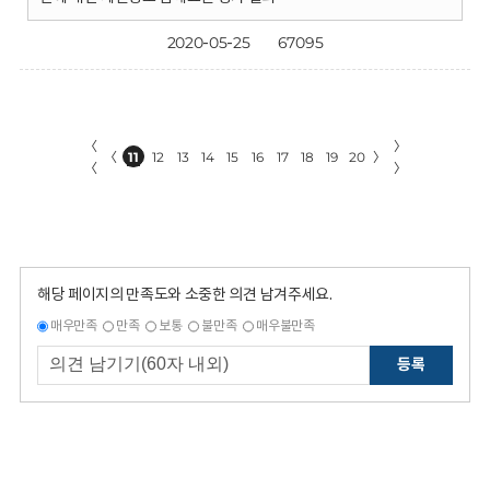
2020-05-25
67095
〈
〉
〈
11
12
13
14
15
16
17
18
19
20
〉
〈
〉
해당 페이지의 만족도와 소중한 의견 남겨주세요.
매우만족
만족
보통
불만족
매우불만족
등록