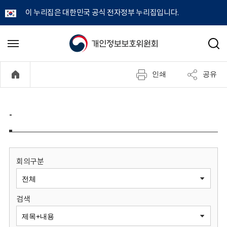
이 누리집은 대한민국 공식 전자정부 누리집입니다.
개
메
검
뉴
색
인
열
인쇄
공유
기
정
보
-
보
호
회의구분
위
검색
원