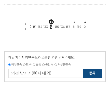
13
13
14
〈
〈
131
132
133
4
135
136
137
8
139
0
〈
해당 페이지의 만족도와 소중한 의견 남겨주세요.
매우만족
만족
보통
불만족
매우불만족
등록