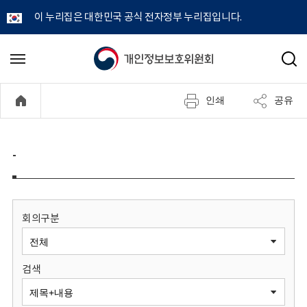
이 누리집은 대한민국 공식 전자정부 누리집입니다.
개
메
검
뉴
색
인
열
인쇄
공유
기
정
보
-
보
호
회의구분
위
검색
원