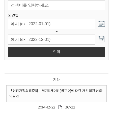
회
의결일
~
검색
기타
「건전가정의례준칙」제7조 제2항 [별표 2]에 대한 개선의견 심의·
의결 건
2014-12-22
36722