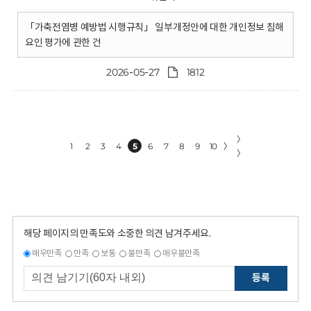
「가축전염병 예방법 시행규칙」 일부개정안에 대한 개인정보 침해
요인 평가에 관한 건
2026-05-27
1812
〉
1
2
3
4
5
6
7
8
9
10
〉
〉
해당 페이지의 만족도와 소중한 의견 남겨주세요.
매우만족
만족
보통
불만족
매우불만족
등록