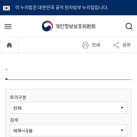
이 누리집은 대한민국 공식 전자정부 누리집입니다.
개
메
검
뉴
색
인
열
인쇄
공유
기
정
보
-
보
호
회의구분
위
검색
원