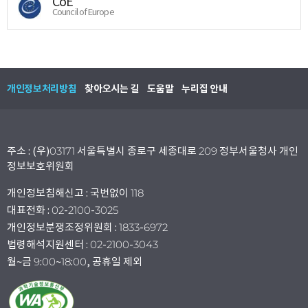
CoE
Council of Europe
개인정보처리방침
찾아오시는 길
도움말
누리집 안내
주소 : (우)03171 서울특별시 종로구 세종대로 209 정부서울청사 개인
정보보호위원회
개인정보침해신고 : 국번없이 118
대표전화 : 02-2100-3025
개인정보분쟁조정위원회 : 1833-6972
법령해석지원센터 : 02-2100-3043
월~금 9:00~18:00, 공휴일 제외