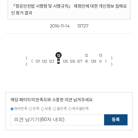
「항공안전법 시행령 및 시행규칙」 제정안에 대한 개인정보 침해요
인 평가 결과
2016-11-14
13727
12
12
13
〈
〉
〈
121
122
123
4
125
126
127
8
129
0
〉
〈
〉
해당 페이지의 만족도와 소중한 의견 남겨주세요.
매우만족
만족
보통
불만족
매우불만족
등록