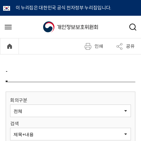
이 누리집은 대한민국 공식 전자정부 누리집입니다.
개
메
검
뉴
색
인
열
인쇄
공유
기
정
보
-
보
호
회의구분
위
검색
원