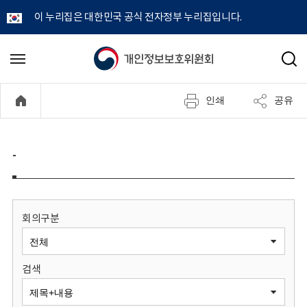
이 누리집은 대한민국 공식 전자정부 누리집입니다.
개
메
검
뉴
색
인
열
인쇄
공유
기
정
보
-
보
호
회의구분
위
검색
원