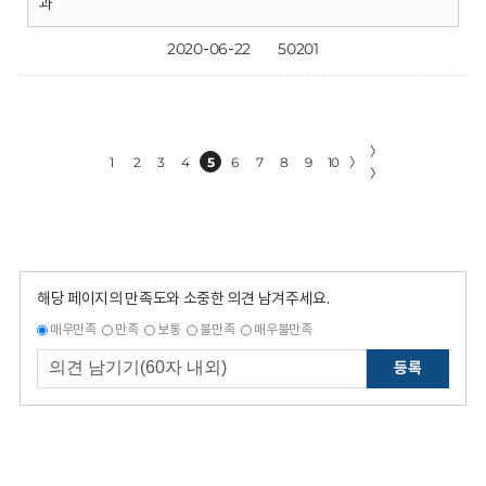
과
2020-06-22
50201
〉
1
2
3
4
5
6
7
8
9
10
〉
〉
해당 페이지의 만족도와 소중한 의견 남겨주세요.
매우만족
만족
보통
불만족
매우불만족
등록