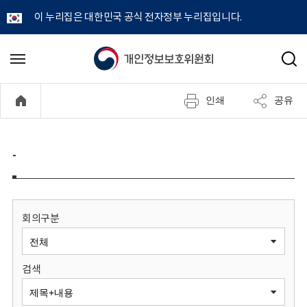
이 누리집은 대한민국 공식 전자정부 누리집입니다.
개
메
검
뉴
색
인
열
인쇄
공유
기
정
보
-
보
호
회의구분
위
검색
원