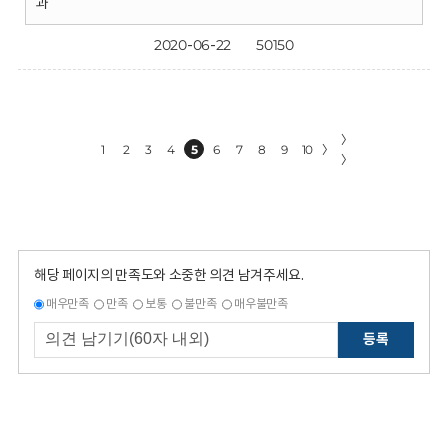
과
2020-06-22
50150
〉
1
2
3
4
5
6
7
8
9
10
〉
〉
해당 페이지의 만족도와 소중한 의견 남겨주세요.
매우만족
만족
보통
불만족
매우불만족
등록