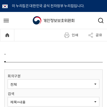
이 누리집은 대한민국 공식 전자정부 누리집입니다.
개
메
검
뉴
색
인
열
인쇄
공유
기
정
보
-
보
호
회의구분
위
검색
원