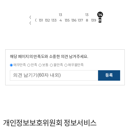
13
13
14
〈
〈
131
132
133
4
135
136
137
8
139
0
〈
해당 페이지의 만족도와 소중한 의견 남겨주세요.
매우만족
만족
보통
불만족
매우불만족
등록
개인정보보호위원회 정보서비스