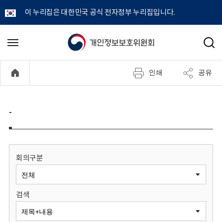
이 누리집은 대한민국 공식 전자정부 누리집입니다.
개
메
검
뉴
색
인
열
인쇄
공유
기
정
보
-
보
호
회의구분
위
검색
원