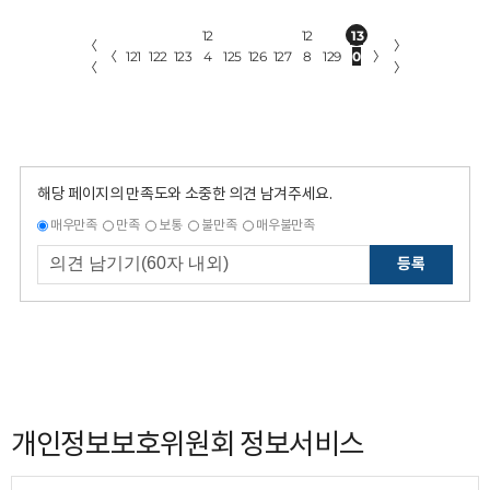
12
12
13
〈
〉
〈
121
122
123
4
125
126
127
8
129
0
〉
〈
〉
해당 페이지의 만족도와 소중한 의견 남겨주세요.
매우만족
만족
보통
불만족
매우불만족
등록
개인정보보호위원회 정보서비스