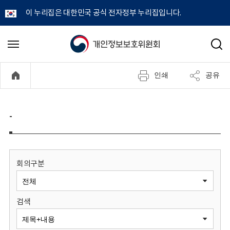
이 누리집은 대한민국 공식 전자정부 누리집입니다.
개
메
검
뉴
색
인
열
인쇄
공유
기
정
보
-
보
호
회의구분
위
검색
원