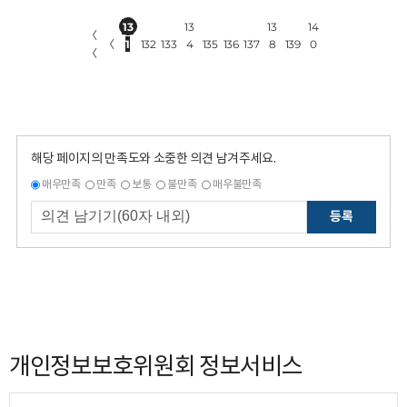
13
13
13
14
〈
〈
1
132
133
4
135
136
137
8
139
0
〈
해당 페이지의 만족도와 소중한 의견 남겨주세요.
매우만족
만족
보통
불만족
매우불만족
등록
개인정보보호위원회 정보서비스