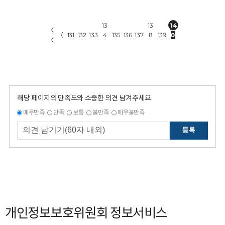
13
13
14
〈
〈
131
132
133
4
135
136
137
8
139
0
〈
해당 페이지의 만족도와 소중한 의견 남겨주세요.
매우만족
만족
보통
불만족
매우불만족
등록
개인정보보호위원회 정보서비스