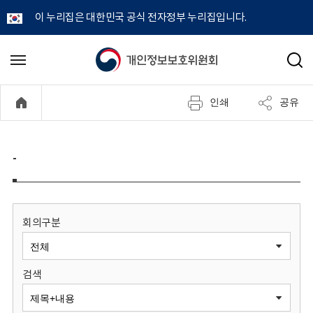
이 누리집은 대한민국 공식 전자정부 누리집입니다.
개
메
검
뉴
색
인
열
인쇄
공유
기
정
보
-
보
호
회의구분
위
검색
원