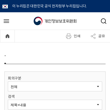
이 누리집은 대한민국 공식 전자정부 누리집입니다.
개
메
검
뉴
색
인
열
인쇄
공유
기
정
보
-
보
호
회의구분
위
검색
원