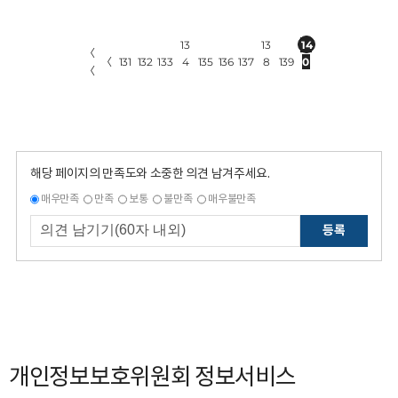
13
13
14
〈
〈
131
132
133
4
135
136
137
8
139
0
〈
해당 페이지의 만족도와 소중한 의견 남겨주세요.
매우만족
만족
보통
불만족
매우불만족
등록
개인정보보호위원회 정보서비스