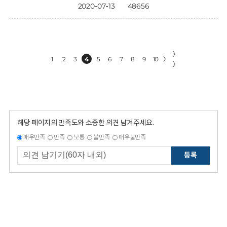
2020-07-13
48656
〉
1
2
3
4
5
6
7
8
9
10
〉
〉
해당 페이지의 만족도와 소중한 의견 남겨주세요.
매우만족
만족
보통
불만족
매우불만족
등록