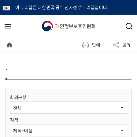
이 누리집은 대한민국 공식 전자정부 누리집입니다.
개
메
검
뉴
색
인
열
인쇄
공유
기
정
보
-
보
호
회의구분
위
검색
원