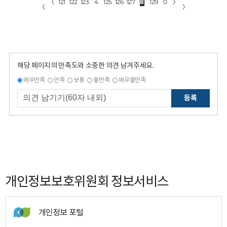
〈
121
122
123
4
125
126
127
8
129
0
〉
〈
〉
해당 페이지의 만족도와 소중한 의견 남겨주세요.
매우만족
만족
보통
불만족
매우불만족
등록
개인정보보호위원회 정보서비스
개인정보 포털