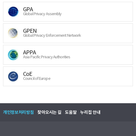
GPA
Global Privacy Assembly
GPEN
Global Privacy Enforcement Network
APPA
Asia Pacific Privacy Authorities
CoE
Council of Europe
개인정보처리방침
찾아오시는 길
도움말
누리집 안내