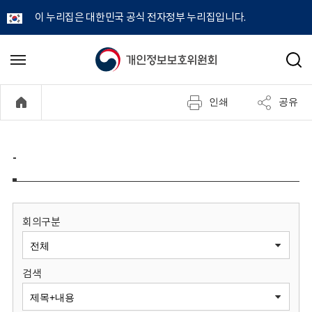
이 누리집은 대한민국 공식 전자정부 누리집입니다.
개
메
검
뉴
색
인
열
인쇄
공유
기
정
보
-
보
호
회의구분
위
검색
원