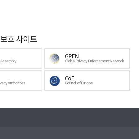
보호 사이트
GPEN
y Assembly
Global Privacy Enforcement Network
CoE
ivacy Authorities
Council of Europe