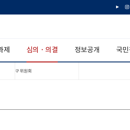
유
인
튜
스
브
타
그
램
과제
심의 · 의결
정보공개
국민
"접기,펼치기"
구 위원회