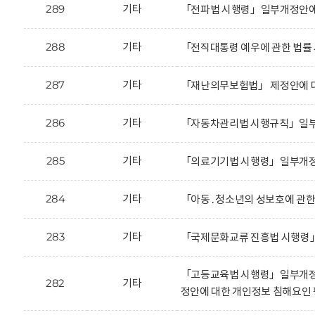
289
기타
「전파법 시행령」일부개정안에 
288
기타
「전직대통령 예우에 관한 법률
287
기타
「재난의무보험법」 제정안에 대
286
기타
「자동차관리법 시행규칙」일부
285
기타
「의료기기법 시행령」일부개정안
284
기타
「아동․청소년의 성보호에 관한
283
기타
「국제문화교류 진흥법 시행령」
「고등교육법 시행령」일부개정
282
기타
정안에 대한 개인정보 침해요인 