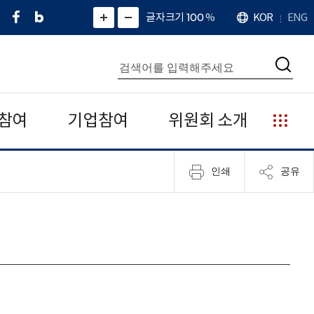
페
네
X
확
글자크기 100
%
KOR
ENG
언
화
화
이
이
(
대
어
면
면
스
버
트
수
확
축
북
블
위
대
통
소
치
검
로
터
합
색
그
)
검
색
참여
기업참여
위원회 소개
누
리
집
인쇄
공유
안
내