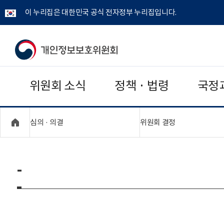
이 누리집은 대한민국 공식 전자정부 누리집입니다.
개
인
위원회 소식
정책 · 법령
국정
정
보
"접기,펼치기"
"접기,펼치기"
심의 · 의결
위원회 결정
보
호
-
위
원