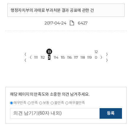
행정자치부의 과태료 부과처분 결과 공표에 관한 건
2017-04-24
6427
11
12
〈
〉
〈
111
112
3
114
115
116
117
118
119
0
〉
〈
〉
해당 페이지의 만족도와 소중한 의견 남겨주세요.
매우만족
만족
보통
불만족
매우불만족
등록