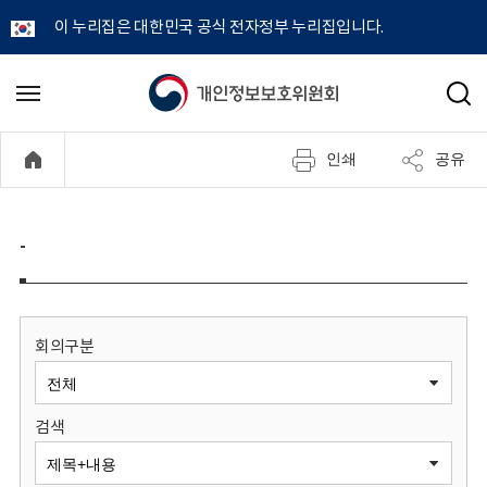
이 누리집은 대한민국 공식 전자정부 누리집입니다.
개
메
검
뉴
색
인
열
인쇄
공유
기
정
보
-
보
호
회의구분
위
검색
원