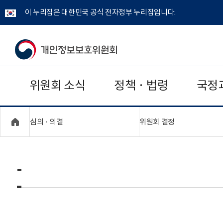
이 누리집은 대한민국 공식 전자정부 누리집입니다.
개
인
위원회 소식
정책 · 법령
국정
정
보
"접기,펼치기"
"접기,펼치기"
심의 · 의결
위원회 결정
보
호
-
위
원