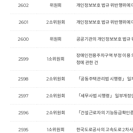
2602
위원회
개인정보보호 법규 위반행위에 대한
2601
2소위원회
개인정보보호 법규 위반행위에 대한
2600
위원회
공공기관의 개인정보보호 법규 위
장애인전용주차구역 부정 이용 의
2599
1소위원회
청에 관한 건
2598
2소위원회
「공동주택관리법 시행령」 일부
2597
2소위원회
「세무사법 시행령」 일부개정안
2596
2소위원회
「건설근로자의 기능등급확인증 
2595
1소위원회
한국도로공사의 고속도로 2차사고