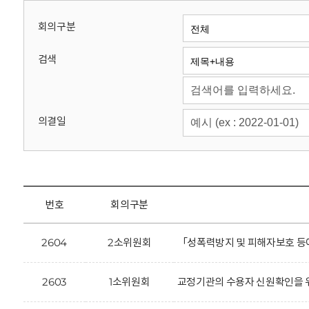
회
회의구분
검색
의결일
번호
회의구분
2604
2소위원회
「성폭력방지 및 피해자보호 등에
2603
1소위원회
교정기관의 수용자 신원확인을 위