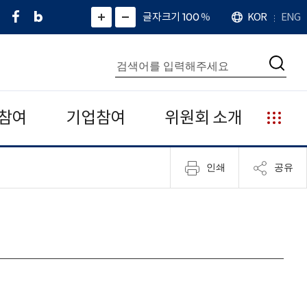
페
네
X
확
글자크기 100
%
KOR
ENG
언
화
화
이
이
(
대
어
면
면
스
버
트
수
확
축
북
블
위
대
통
소
치
검
로
터
합
색
그
)
검
색
참여
기업참여
위원회 소개
누
리
집
인쇄
공유
안
내