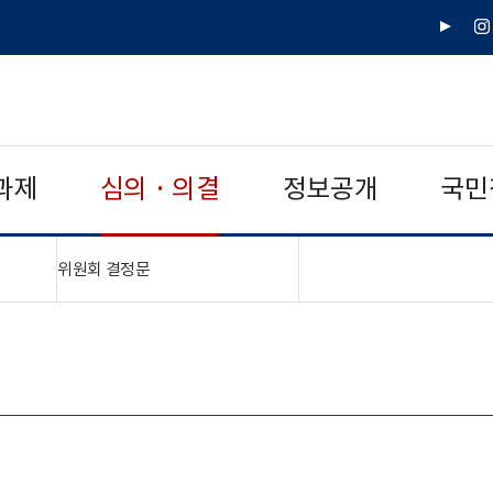
유
인
튜
스
브
타
그
램
과제
심의 · 의결
정보공개
국민
"접기,펼치기"
위원회 결정문