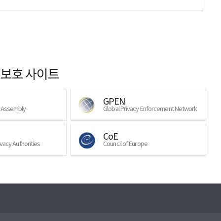
보호 사이트
GPEN
y Assembly
Global Privacy Enforcement Network
CoE
ivacy Authorities
Council of Europe