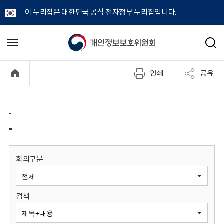
이 누리집은 대한민국 공식 전자정부 누리집입니다.
개
메
검
뉴
색
인
열
인쇄
공유
기
정
보
-
보
호
회의구분
위
검색
원