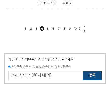
2020-07-13
48172
〉
1
2
3
4
5
6
7
8
9
10
〉
〉
해당 페이지의 만족도와 소중한 의견 남겨주세요.
매우만족
만족
보통
불만족
매우불만족
등록