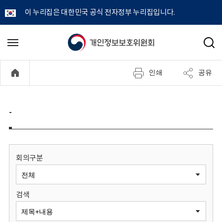
이 누리집은 대한민국 공식 전자정부 누리집입니다.
개
메
검
뉴
색
인
열
인쇄
공유
기
정
보
-
보
호
회의구분
위
검색
원