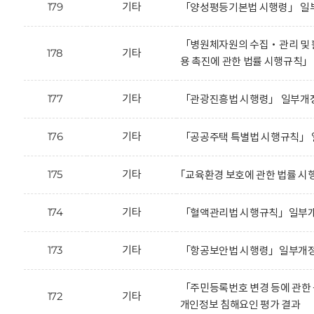
179
기타
「양성평등기본법 시행령」 일부
「병원체자원의 수집‧관리 및 활
178
기타
용 촉진에 관한 법률 시행규칙
177
기타
「관광진흥법 시행령」 일부개정
176
기타
「공공주택 특별법 시행규칙」 
175
기타
｢교육환경 보호에 관한 법률 시
174
기타
「혈액관리법 시행규칙」일부개정
173
기타
「항공보안법 시행령」일부개정안
「주민등록번호 변경 등에 관한
172
기타
개인정보 침해요인 평가 결과