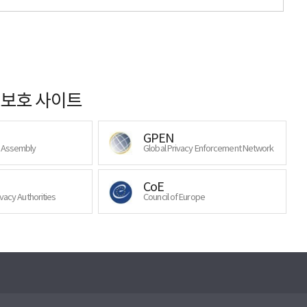
보호 사이트
GPEN
y Assembly
Global Privacy Enforcement Network
CoE
ivacy Authorities
Council of Europe