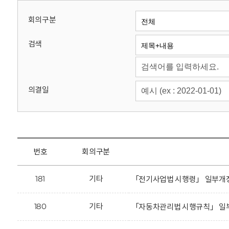
회
회의구분
검색
의결일
번호
회의구분
181
기타
「전기사업법 시행령」 일부개정
180
기타
「자동차관리법 시행규칙」 일부