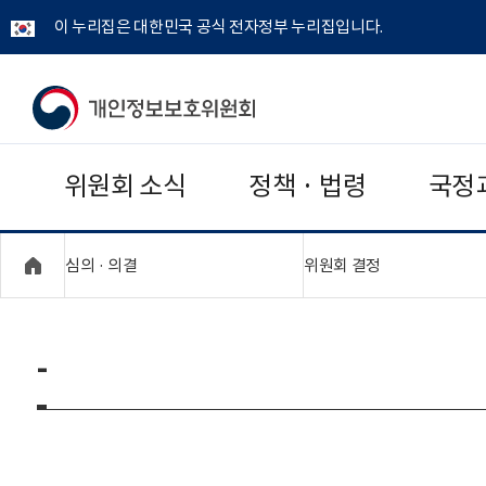
이 누리집은 대한민국 공식 전자정부 누리집입니다.
개
인
위원회 소식
정책 · 법령
국정
정
보
"접기,펼치기"
"접기,펼치기"
심의 · 의결
위원회 결정
보
호
-
위
원