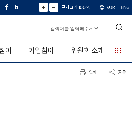
페
네
X
확
글자크기 100
%
KOR
ENG
언
화
화
이
이
(
대
어
면
면
스
버
트
수
확
축
북
블
위
대
통
소
치
검
로
터
합
색
그
)
검
색
참여
기업참여
위원회 소개
누
리
집
인쇄
공유
안
내