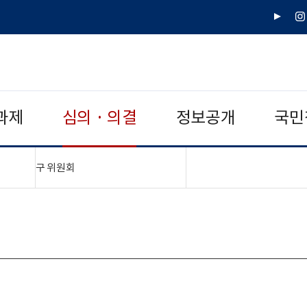
유
인
튜
스
브
타
그
램
과제
심의 · 의결
정보공개
국민
"접기,펼치기"
구 위원회