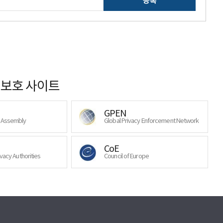
등록
보호 사이트
GPEN
y Assembly
Global Privacy Enforcement Network
CoE
ivacy Authorities
Council of Europe