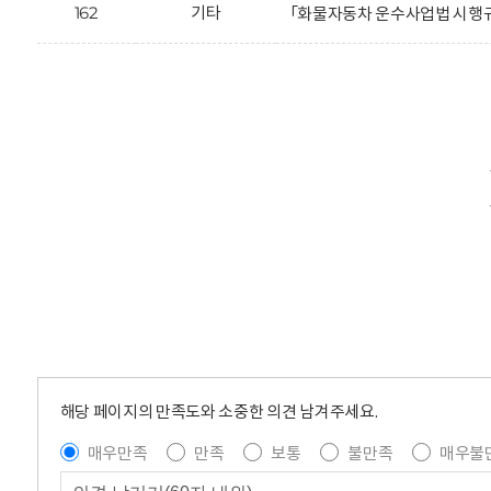
162
기타
「화물자동차 운수사업법 시행규
해당 페이지의 만족도와 소중한 의견 남겨주세요.
매우만족
만족
보통
불만족
매우불