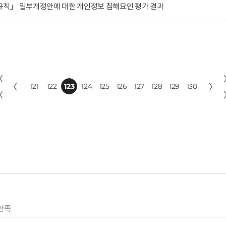
칙」 일부개정안에 대한 개인정보 침해요인 평가 결과
〈
〈
121
122
123
124
125
126
127
128
129
130
〉
〈
만족