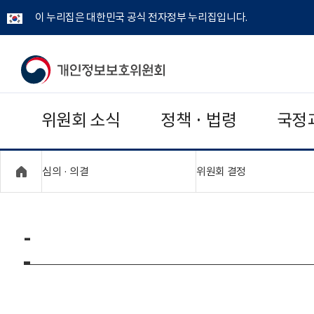
이 누리집은 대한민국 공식 전자정부 누리집입니다.
개
인
위원회 소식
정책 · 법령
국정
정
보
"접기,펼치기"
"접기,펼치기"
심의 · 의결
위원회 결정
보
호
-
위
원