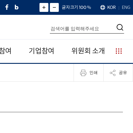
페
네
X
확
글자크기 100
%
KOR
ENG
언
화
화
이
이
(
대
어
면
면
스
버
트
수
확
축
북
블
위
대
통
소
치
검
로
터
합
색
그
)
검
색
참여
기업참여
위원회 소개
누
리
집
인쇄
공유
안
내