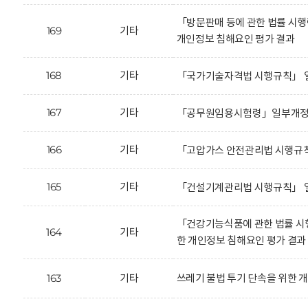
「방문판매 등에 관한 법률 시
169
기타
개인정보 침해요인 평가 결과
168
기타
「국가기술자격법 시행규칙」 일
167
기타
「공무원임용시험령」일부개정안
166
기타
「고압가스 안전관리법 시행규칙
165
기타
「건설기계관리법 시행규칙」 일
「건강기능식품에 관한 법률 시
164
기타
한 개인정보 침해요인 평가 결과
163
기타
쓰레기 불법 투기 단속을 위한 