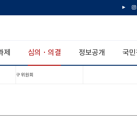
유
인
튜
스
브
타
그
램
과제
심의 · 의결
정보공개
국민
"접기,펼치기"
구 위원회