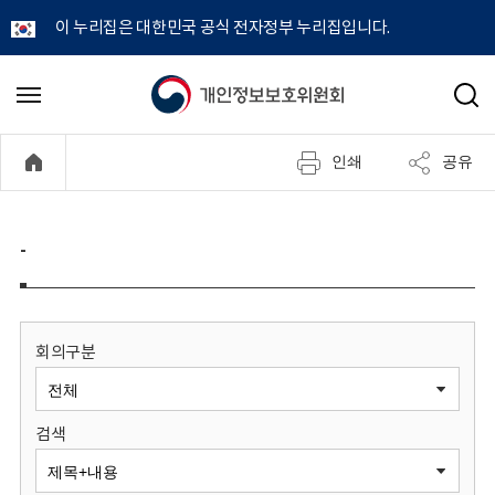
이 누리집은 대한민국 공식 전자정부 누리집입니다.
개
메
검
뉴
색
인
열
인쇄
공유
기
정
보
-
보
호
회의구분
위
검색
원