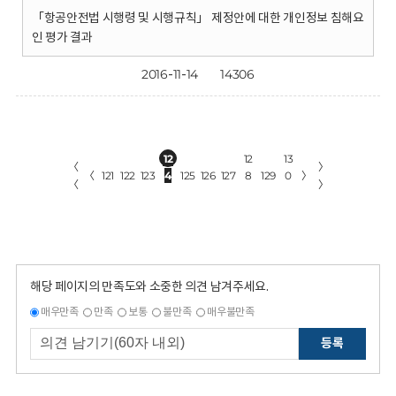
「항공안전법 시행령 및 시행규칙」 제정안에 대한 개인정보 침해요
인 평가 결과
2016-11-14
14306
12
12
13
〈
〉
〈
121
122
123
4
125
126
127
8
129
0
〉
〈
〉
해당 페이지의 만족도와 소중한 의견 남겨주세요.
매우만족
만족
보통
불만족
매우불만족
등록