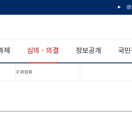
유
인
튜
스
브
타
그
램
과제
심의 · 의결
정보공개
국민
"접기,펼치기"
구 위원회