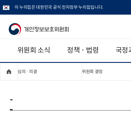
이 누리집은 대한민국 공식 전자정부 누리집입니다.
개
인
위원회 소식
정책 · 법령
국정
정
보
"접기,펼치기"
"접기,펼치기"
심의 · 의결
위원회 결정
보
호
-
위
원