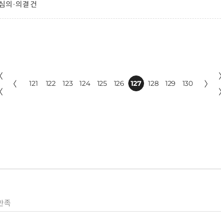
심의·의결 건
〈
〈
121
122
123
124
125
126
127
128
129
130
〉
〈
만족