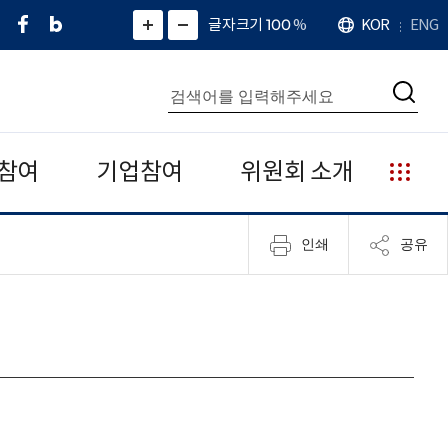
페
네
X
확
글자크기 100
%
KOR
ENG
언
화
화
이
이
(
대
어
면
면
스
버
트
수
확
축
북
블
위
대
통
소
치
검
로
터
합
색
그
)
검
색
참여
기업참여
위원회 소개
누
리
집
인쇄
공유
안
내