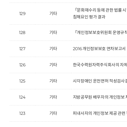
「문화재수리 등에 관한 법률 
129
기타
침해요인 평가 결과
128
기타
「개인정보보호위원회 운영규칙
127
기타
2016 개인정보보호 연차보고서 
126
기타
한국수력원자력주식회사의 자체감
125
기타
시각장애인 운전면허 적성검사결과
124
기타
지방공무원 배우자의 개인정보 
123
기타
피내사자의 개인정보 제공 관련 