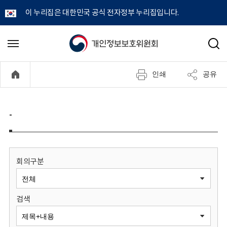
이 누리집은 대한민국 공식 전자정부 누리집입니다.
개
메
검
뉴
색
인
열
인쇄
공유
기
정
보
-
보
호
회의구분
위
검색
원