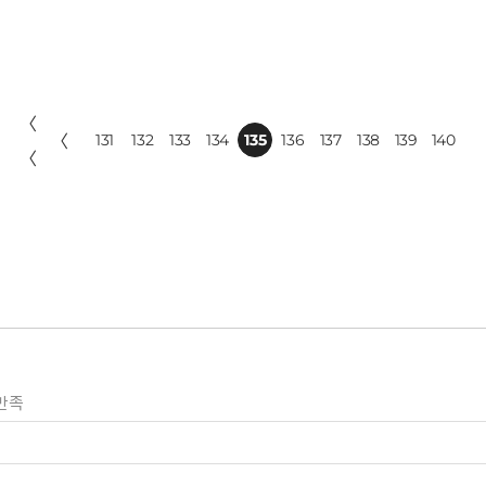
〈
〈
131
132
133
134
135
136
137
138
139
140
〈
만족