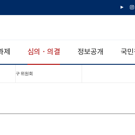
유
인
튜
스
브
타
그
램
과제
심의 · 의결
정보공개
국민
"접기,펼치기"
구 위원회