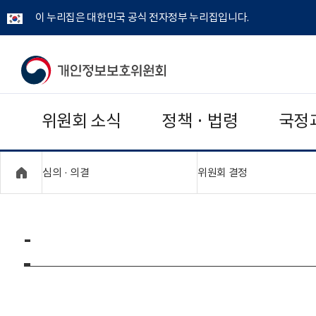
이 누리집은 대한민국 공식 전자정부 누리집입니다.
개
인
위원회 소식
정책 · 법령
국정
정
보
"접기,펼치기"
"접기,펼치기"
심의 · 의결
위원회 결정
보
호
-
위
원