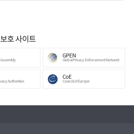
보호 사이트
GPEN
y Assembly
Global Privacy Enforcement Network
CoE
ivacy Authorities
Council of Europe