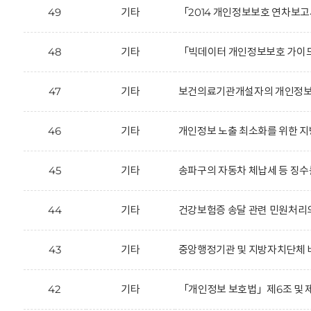
49
기타
「2014 개인정보보호 연차보고
48
기타
「빅데이터 개인정보보호 가이드
47
기타
보건의료기관개설자의 개인정보 
46
기타
개인정보 노출 최소화를 위한 지
45
기타
송파구의 자동차 체납세 등 징수를
44
기타
건강보험증 송달 관련 민원처리
43
기타
중앙행정기관 및 지방자치단체 
42
기타
「개인정보 보호법」제6조 및 제