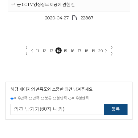
구·군 CCTV 영상정보 제공에 관한 건
2020-04-27
22887
〈
〉
〈
11
12
13
14
15
16
17
18
19
20
〉
〈
〉
해당 페이지의 만족도와 소중한 의견 남겨주세요.
매우만족
만족
보통
불만족
매우불만족
등록