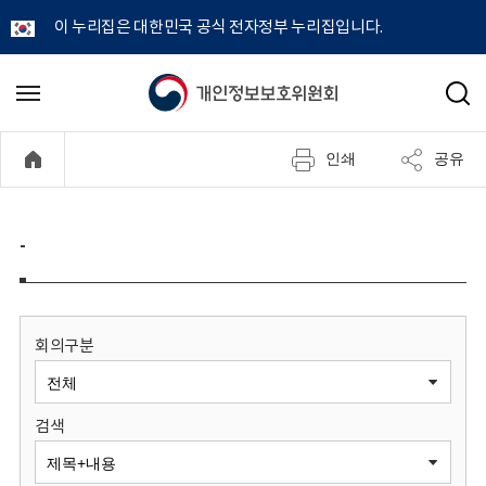
이 누리집은 대한민국 공식 전자정부 누리집입니다.
개
메
검
뉴
색
인
열
인쇄
공유
기
정
보
-
보
호
회의구분
위
검색
원