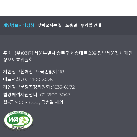
개인정보처리방침
찾아오시는 길
도움말
누리집 안내
주소 : (우)03171 서울특별시 종로구 세종대로 209 정부서울청사 개인
정보보호위원회
개인정보침해신고 : 국번없이 118
대표전화 : 02-2100-3025
개인정보분쟁조정위원회 : 1833-6972
법령해석지원센터 : 02-2100-3043
월~금 9:00~18:00, 공휴일 제외