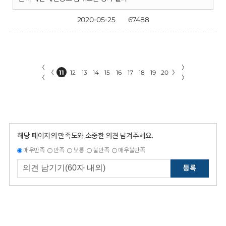
2020-05-25
67488
〈
〉
〈
11
12
13
14
15
16
17
18
19
20
〉
〈
〉
해당 페이지의 만족도와 소중한 의견 남겨주세요.
매우만족
만족
보통
불만족
매우불만족
등록