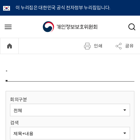
이 누리집은 대한민국 공식 전자정부 누리집입니다.
개
메
검
뉴
색
인
열
인쇄
공유
기
정
보
-
보
호
회의구분
위
검색
원