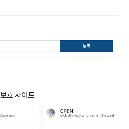
등록
보호 사이트
GPEN
y Assembly
Global Privacy Enforcement Network