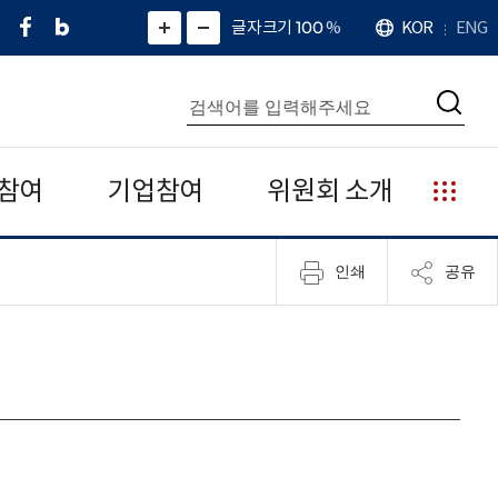
페
네
X
확
글자크기 100
%
KOR
ENG
언
화
화
이
이
(
대
어
면
면
스
버
트
수
확
축
북
블
위
대
통
소
치
검
로
터
합
색
그
)
검
색
참여
기업참여
위원회 소개
누
리
집
인쇄
공유
안
내