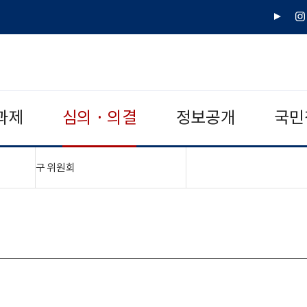
유
인
튜
스
브
타
그
램
과제
심의 · 의결
정보공개
국민
"접기,펼치기"
구 위원회