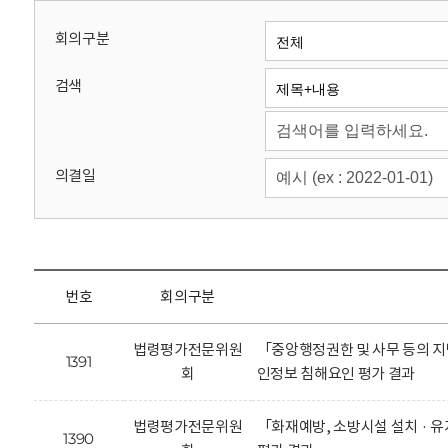
회
회의구분
검색
의결일
번호
회의구분
법령평가전문위원
「중앙행정권한 및 사무 등의 지
1391
회
인정보 침해요인 평가 결과
법령평가전문위원
「화재예방, 소방시설 설치 · 
1390