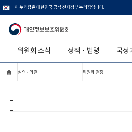
이 누리집은 대한민국 공식 전자정부 누리집입니다.
개
인
위원회 소식
정책 · 법령
국정
정
보
"접기,펼치기"
"접기,펼치기"
심의 · 의결
위원회 결정
보
호
-
위
원