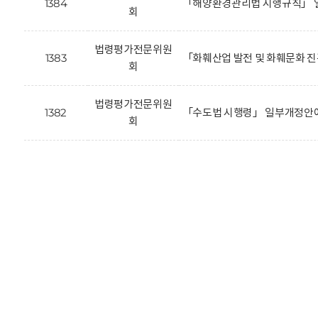
1384
「해양환경관리법 시행규칙」 
회
법령평가전문위원
1383
「화훼산업 발전 및 화훼문화 
회
법령평가전문위원
1382
「수도법 시행령」 일부개정안에
회