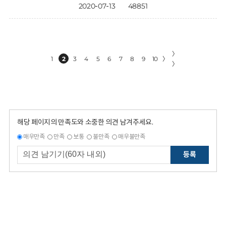
2020-07-13
48851
〉
1
2
3
4
5
6
7
8
9
10
〉
〉
해당 페이지의 만족도와 소중한 의견 남겨주세요.
매우만족
만족
보통
불만족
매우불만족
등록