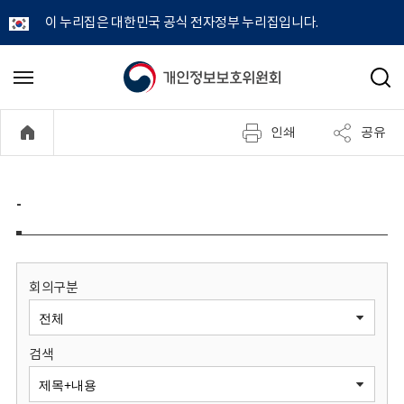
이 누리집은 대한민국 공식 전자정부 누리집입니다.
개
메
검
뉴
색
인
열
인쇄
공유
기
정
보
-
보
호
회의구분
위
검색
원