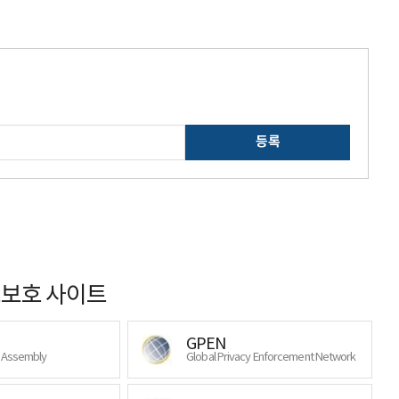
등록
보호 사이트
GPEN
y Assembly
Global Privacy Enforcement Network