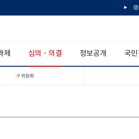
유
인
튜
스
브
타
그
램
과제
심의 · 의결
정보공개
국민
"접기,펼치기"
구 위원회