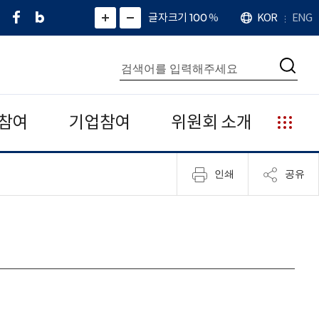
페
네
X
확
글자크기 100
%
KOR
ENG
언
화
화
이
이
(
대
어
면
면
스
버
트
수
확
축
북
블
위
대
통
소
치
검
로
터
합
색
그
)
검
색
참여
기업참여
위원회 소개
누
리
집
인쇄
공유
안
내