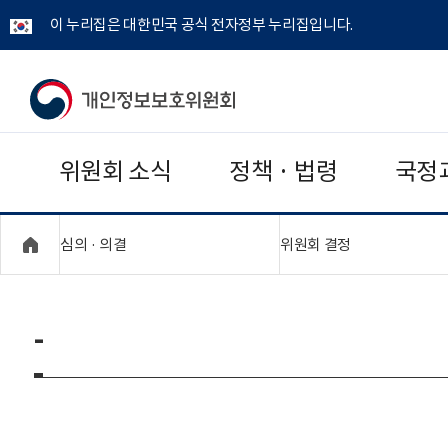
이 누리집은 대한민국 공식 전자정부 누리집입니다.
개
인
위원회 소식
정책 · 법령
국정
정
보
"접기,펼치기"
"접기,펼치기"
심의 · 의결
위원회 결정
보
호
-
위
원