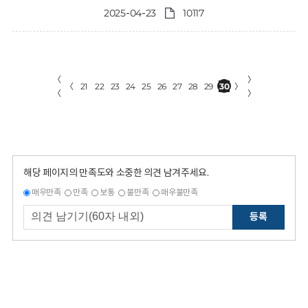
2025-04-23
10117
〈
〉
〈
21
22
23
24
25
26
27
28
29
30
〉
〈
〉
해당 페이지의 만족도와 소중한 의견 남겨주세요.
매우만족
만족
보통
불만족
매우불만족
등록