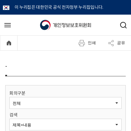
이 누리집은 대한민국 공식 전자정부 누리집입니다.
개
메
검
뉴
색
인
열
인쇄
공유
기
정
보
-
보
호
회의구분
위
검색
원