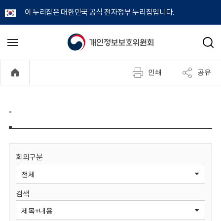
이 누리집은 대한민국 공식 전자정부 누리집입니다.
개
메
검
뉴
색
인
열
인쇄
공유
기
정
보
-
보
호
회의구분
위
검색
원