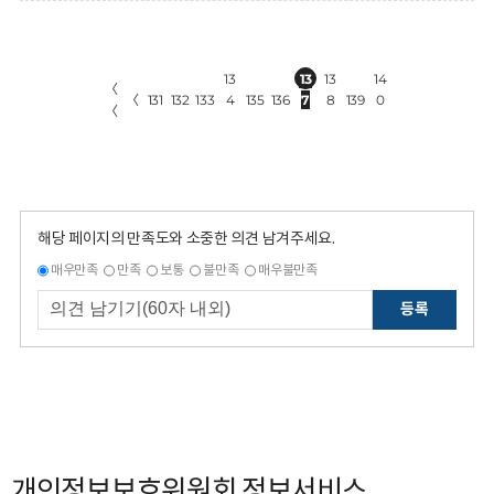
13
13
13
14
〈
〈
131
132
133
4
135
136
7
8
139
0
〈
해당 페이지의 만족도와 소중한 의견 남겨주세요.
매우만족
만족
보통
불만족
매우불만족
등록
개인정보보호위원회 정보서비스