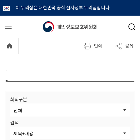
이 누리집은 대한민국 공식 전자정부 누리집입니다.
개
메
검
뉴
색
인
열
인쇄
공유
기
정
보
-
보
호
회의구분
위
검색
원