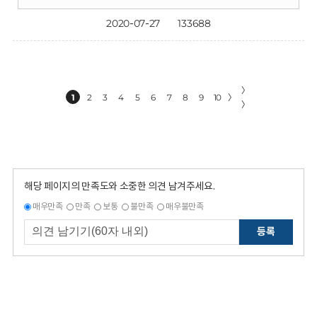
2020-07-27
133688
〉
1
2
3
4
5
6
7
8
9
10
〉
〉
해당 페이지의 만족도와 소중한 의견 남겨주세요.
매우만족
만족
보통
불만족
매우불만족
등록