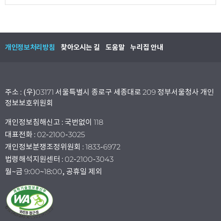
개인정보처리방침
찾아오시는 길
도움말
누리집 안내
주소 : (우)03171 서울특별시 종로구 세종대로 209 정부서울청사 개인
정보보호위원회
개인정보침해신고 : 국번없이 118
대표전화 : 02-2100-3025
개인정보분쟁조정위원회 : 1833-6972
법령해석지원센터 : 02-2100-3043
월~금 9:00~18:00, 공휴일 제외