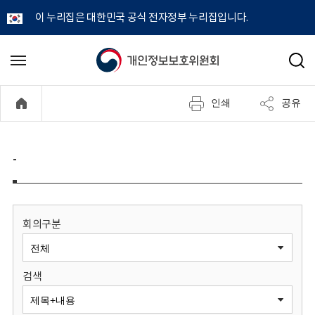
이 누리집은 대한민국 공식 전자정부 누리집입니다.
개
메
검
뉴
색
인
열
인쇄
공유
기
정
보
-
보
호
회의구분
위
검색
원