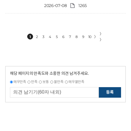
2026-07-08
1265
〉
1
2
3
4
5
6
7
8
9
10
〉
〉
해당 페이지의 만족도와 소중한 의견 남겨주세요.
매우만족
만족
보통
불만족
매우불만족
등록