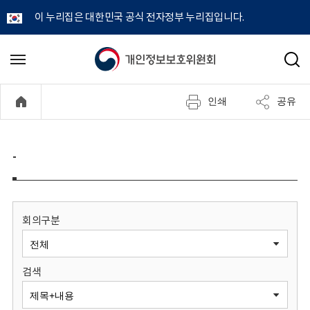
이 누리집은 대한민국 공식 전자정부 누리집입니다.
개
메
검
뉴
색
인
열
인쇄
공유
기
정
보
-
보
호
회의구분
위
검색
원