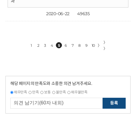
과
2020-06-22
49635
〉
1
2
3
4
5
6
7
8
9
10
〉
〉
해당 페이지의 만족도와 소중한 의견 남겨주세요.
매우만족
만족
보통
불만족
매우불만족
등록