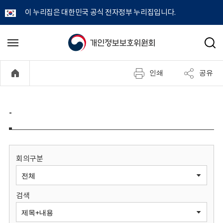
이 누리집은 대한민국 공식 전자정부 누리집입니다.
개
메
검
뉴
색
인
열
인쇄
공유
기
정
보
-
보
호
회의구분
위
검색
원