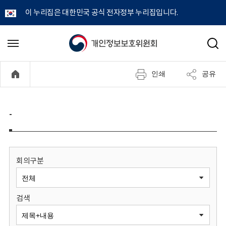
이 누리집은 대한민국 공식 전자정부 누리집입니다.
개
메
검
뉴
색
인
열
인쇄
공유
기
정
보
-
보
호
회의구분
위
검색
원