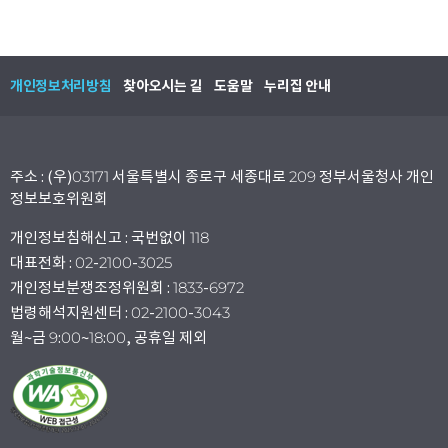
개인정보처리방침
찾아오시는 길
도움말
누리집 안내
주소 : (우)03171 서울특별시 종로구 세종대로 209 정부서울청사 개인
정보보호위원회
개인정보침해신고 : 국번없이 118
대표전화 : 02-2100-3025
개인정보분쟁조정위원회 : 1833-6972
법령해석지원센터 : 02-2100-3043
월~금 9:00~18:00, 공휴일 제외