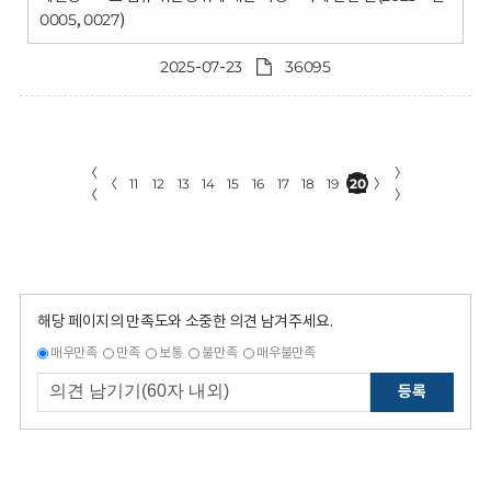
0005, 0027)
2025-07-23
36095
〈
〉
〈
11
12
13
14
15
16
17
18
19
20
〉
〈
〉
해당 페이지의 만족도와 소중한 의견 남겨주세요.
매우만족
만족
보통
불만족
매우불만족
등록