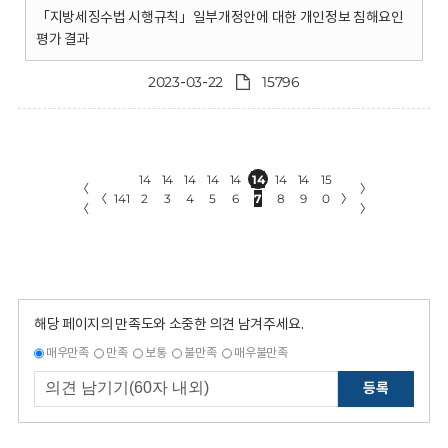
「지방세징수법 시행규칙」일부개정안에 대한 개인정보 침해요인
평가 결과
2023-03-22
15796
14
14
14
14
14
14
14
14
15
〈
〉
〈
141
2
3
4
5
6
7
8
9
0
〉
〈
〉
해당 페이지의 만족도와 소중한 의견 남겨주세요.
매우만족
만족
보통
불만족
매우불만족
등록