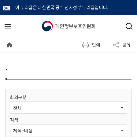
이 누리집은 대한민국 공식 전자정부 누리집입니다.
개
메
검
뉴
색
인
열
인쇄
공유
기
정
보
-
보
호
회의구분
위
검색
원