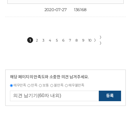
2020-07-27
136168
〉
1
2
3
4
5
6
7
8
9
10
〉
〉
해당 페이지의 만족도와 소중한 의견 남겨주세요.
매우만족
만족
보통
불만족
매우불만족
등록