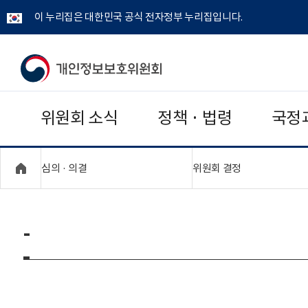
이 누리집은 대한민국 공식 전자정부 누리집입니다.
개
인
위원회 소식
정책 · 법령
국정
정
보
"접기,펼치기"
"접기,펼치기"
심의 · 의결
위원회 결정
보
호
-
위
원