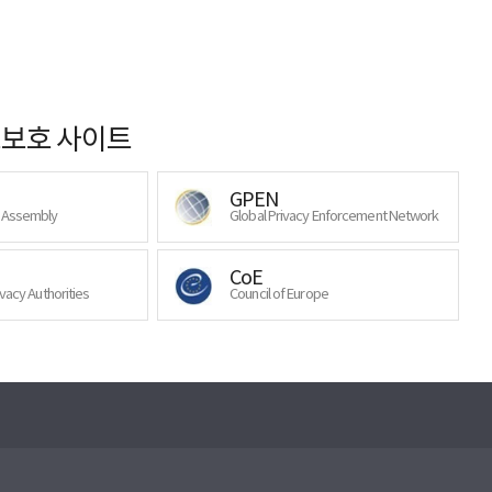
보호 사이트
GPEN
y Assembly
Global Privacy Enforcement Network
CoE
ivacy Authorities
Council of Europe