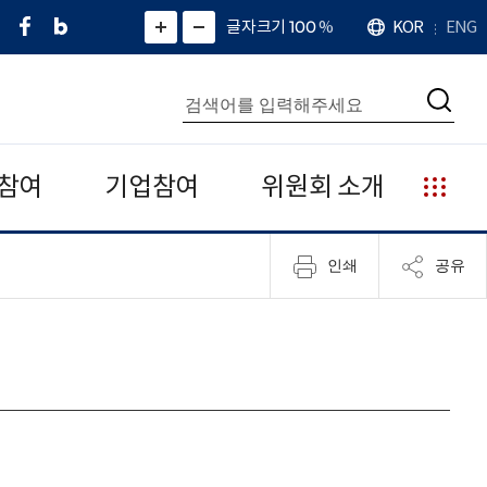
페
네
X
확
글자크기 100
%
KOR
ENG
언
화
화
이
이
(
대
어
면
면
스
버
트
수
확
축
북
블
위
대
통
소
치
검
로
터
합
색
그
)
검
색
참여
기업참여
위원회 소개
누
리
집
인쇄
공유
안
내