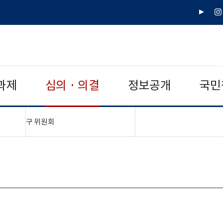
유
인
튜
스
브
타
그
램
과제
심의 · 의결
정보공개
국민
"접기,펼치기"
구 위원회