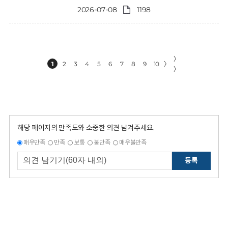
2026-07-08
1198
〉
1
2
3
4
5
6
7
8
9
10
〉
〉
해당 페이지의 만족도와 소중한 의견 남겨주세요.
매우만족
만족
보통
불만족
매우불만족
등록