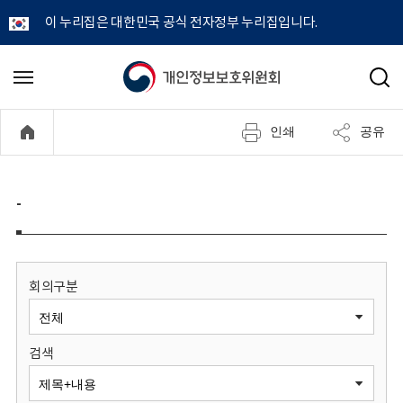
이 누리집은 대한민국 공식 전자정부 누리집입니다.
개
메
검
뉴
색
인
열
인쇄
공유
기
정
보
-
보
호
회의구분
위
검색
원