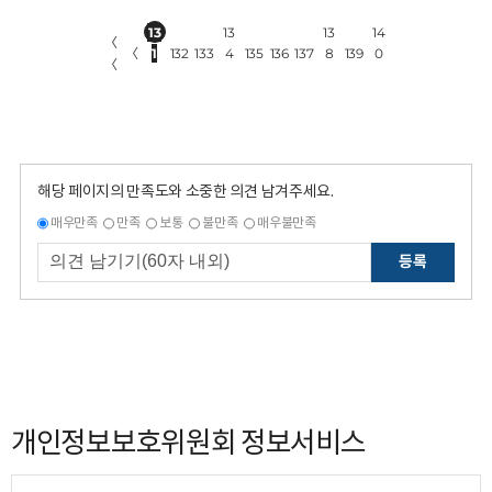
13
13
13
14
〈
〈
1
132
133
4
135
136
137
8
139
0
〈
해당 페이지의 만족도와 소중한 의견 남겨주세요.
매우만족
만족
보통
불만족
매우불만족
등록
개인정보보호위원회 정보서비스