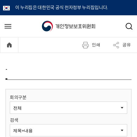
이 누리집은 대한민국 공식 전자정부 누리집입니다.
개
메
검
뉴
색
인
열
인쇄
공유
기
정
보
-
보
호
회의구분
위
검색
원