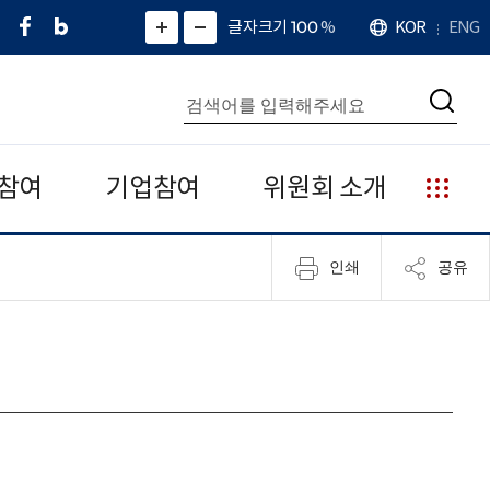
페
네
X
확
글자크기 100
%
KOR
ENG
언
화
화
이
이
(
대
어
면
면
스
버
트
수
확
축
북
블
위
대
통
소
치
검
로
터
합
색
그
)
검
색
참여
기업참여
위원회 소개
누
리
집
인쇄
공유
안
내