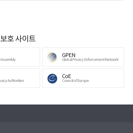
보호 사이트
GPEN
y Assembly
Global Privacy Enforcement Network
CoE
ivacy Authorities
Council of Europe