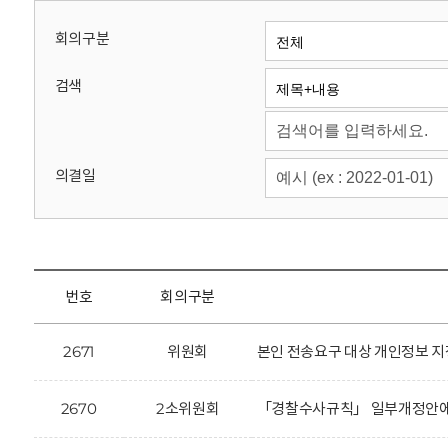
회
회의구분
검색
의결일
번호
회의구분
2671
위원회
본인 전송요구 대상 개인정보 지
2670
2소위원회
「경찰수사규칙」 일부개정안에 