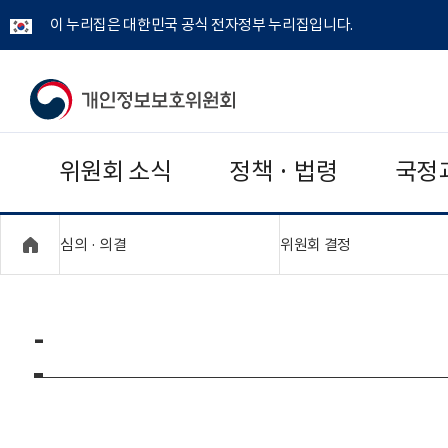
이 누리집은 대한민국 공식 전자정부 누리집입니다.
개
인
위원회 소식
정책 · 법령
국정
정
보
"접기,펼치기"
"접기,펼치기"
심의 · 의결
위원회 결정
보
호
-
위
원