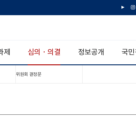
유
인
튜
스
브
타
그
램
과제
심의 · 의결
정보공개
국민
"접기,펼치기"
위원회 결정문