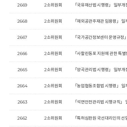
2669
2소위원회
「국유재산법 시행령」 일부개정
2668
2소위원회
「재외공관주재관 임용령」 일부
2667
2소위원회
「국가공간정보센터 운영규정」 
2666
2소위원회
「사할린동포 지원에 관한 특별법
2665
2소위원회
「양곡관리법 시행령」 일부개정
2664
2소위원회
「농업협동조합법 시행령」 일부
2663
2소위원회
「석면안전관리법 시행규칙」 일
2662
2소위원회
「특허심판원 국선대리인의 선임 