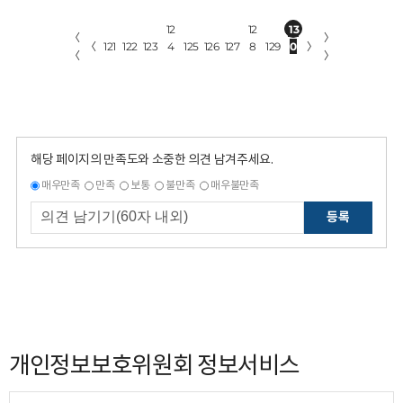
12
12
13
〈
〉
〈
121
122
123
4
125
126
127
8
129
0
〉
〈
〉
해당 페이지의 만족도와 소중한 의견 남겨주세요.
매우만족
만족
보통
불만족
매우불만족
등록
개인정보보호위원회 정보서비스