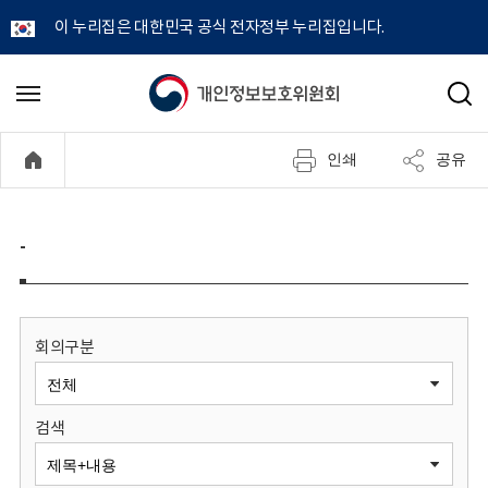
이 누리집은 대한민국 공식 전자정부 누리집입니다.
개
메
검
뉴
색
인
열
인쇄
공유
기
정
보
-
보
호
회의구분
위
검색
원