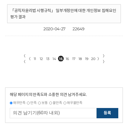
「공직자윤리법 시행규칙」 일부개정안에 대한 개인정보 침해요인
평가 결과
2020-04-27
22649
〈
〉
〈
11
12
13
14
15
16
17
18
19
20
〉
〈
〉
해당 페이지의 만족도와 소중한 의견 남겨주세요.
매우만족
만족
보통
불만족
매우불만족
등록