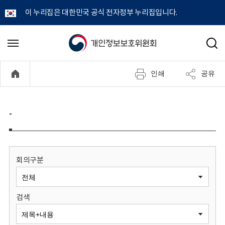
이 누리집은 대한민국 공식 전자정부 누리집입니다.
개
메
검
뉴
색
인
열
인쇄
공유
기
정
보
-
보
호
회의구분
위
검색
원