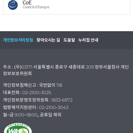
CoE
Council of Europe
개인정보처리방침
찾아오시는 길
도움말
누리집 안내
주소 : (우)03171 서울특별시 종로구 세종대로 209 정부서울청사 개인
정보보호위원회
개인정보침해신고 : 국번없이 118
대표전화 : 02-2100-3025
개인정보분쟁조정위원회 : 1833-6972
법령해석지원센터 : 02-2100-3043
월~금 9:00~18:00, 공휴일 제외