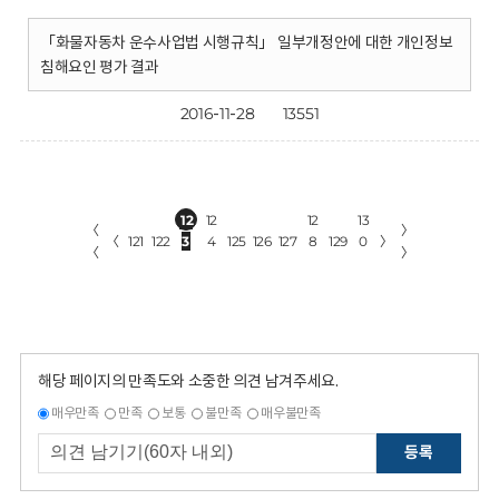
「화물자동차 운수사업법 시행규칙」 일부개정안에 대한 개인정보
침해요인 평가 결과
2016-11-28
13551
12
12
12
13
〈
〉
〈
121
122
3
4
125
126
127
8
129
0
〉
〈
〉
해당 페이지의 만족도와 소중한 의견 남겨주세요.
매우만족
만족
보통
불만족
매우불만족
등록