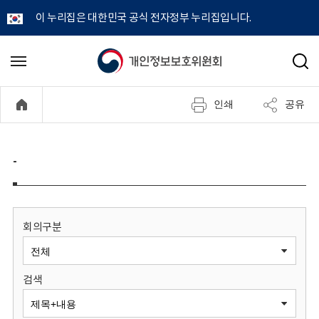
이 누리집은 대한민국 공식 전자정부 누리집입니다.
개
메
검
뉴
색
인
열
인쇄
공유
기
정
보
-
보
호
회의구분
위
검색
원